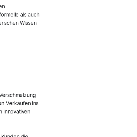
len
formelle als auch
Menschen Wissen
e Verschmelzung
on Verkäufen ins
n innovativen
m Kunden die