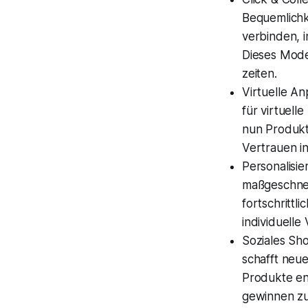
Bequemlichk
verbinden, 
Dieses Model
zeiten.
Virtuelle A
für virtuell
nun Produkt
Vertrauen in
Personalisie
maßgeschne
fortschrittl
individuell
Soziales Sh
schafft neu
Produkte en
gewinnen z