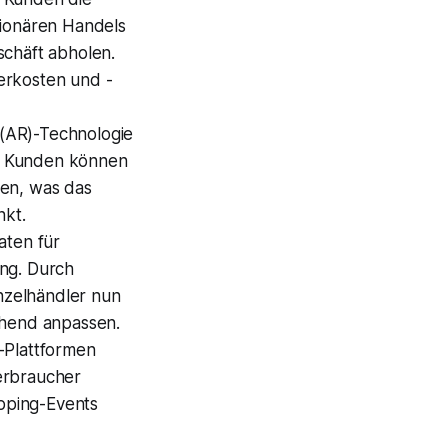
tionären Handels
schäft abholen.
ferkosten und -
(AR)-Technologie
is. Kunden können
ren, was das
nkt.
aten für
ng. Durch
inzelhändler nun
chend anpassen.
-Plattformen
erbraucher
pping-Events