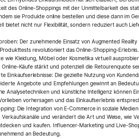
eit des Online-Shoppings mit der Unmittelbarkeit des sta
indem sie Produkte online bestellen und diese dann im Ge
l bietet nicht nur Flexibilität, sondern reduziert auch Lie
nproben: Der zunehmende Einsatz von Augmented Reality 
e Produkttests revolutioniert das Online-Shopping-Erlebn
e wie Kleidung, Möbel oder Kosmetika virtuell ausprobie
 Online-Käufe stärkt und potenziell die Retourenquote se
rte Einkaufserlebnisse: Die gezielte Nutzung von Kundend
iderte Angebote und Empfehlungen gewinnt an Bedeutu
iche Analysetechniken und künstliche Intelligenz können E
e Vorlieben vorhersagen und das Einkaufserlebnis entspre
opping: Die Integration von E-Commerce in soziale Medien
e Verkaufskanäle und verändert die Art und Weise, wie V
tdecken und kaufen. Influencer-Marketing und Live-Sho
unehmend an Bedeutung.