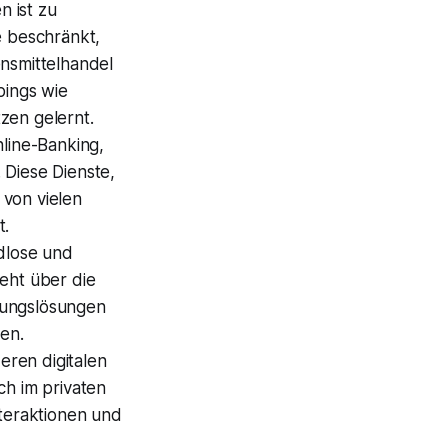
 ist zu
e beschränkt,
ensmittelhandel
pings wie
zen gelernt.
nline-Banking,
 Diese Dienste,
 von vielen
t.
ldlose und
eht über die
lungslösungen
ten.
ren digitalen
ch im privaten
nteraktionen und