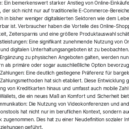
 Ein bemerkenswert starker Anstieg von Online-Einkäufen
 der sich nicht nur auf traditionelle E-Commerce-Bereich
h in bisher weniger digitalisierten Sektoren wie dem Leb
rbar ist. Verbraucher haben die Vorteile des Online-Shop
eit, Zeitersparnis und eine größere Produktauswahl schät
nstleistungen: Eine signifikant zunehmende Nutzung von O
 und digitalen Unterhaltungsangeboten ist zu beobachten.
ls Ergänzung zu physischen Angeboten galten, werden nun
n als primäre oder sogar ausschließliche Option bevorzug
 Zahlungen: Eine deutlich gestiegene Präferenz für barge
Zahlungsmethoden hat sich etabliert. Diese Entwicklung g
ng von Kreditkarten hinaus und umfasst auch mobile Zah
 Wallets, die ein neues Maß an Komfort und Sicherheit bie
ommunikation: Die Nutzung von Videokonferenzen und ande
nstools hat nicht nur im beruflichen Kontext, sondern au
k zugenommen. Dies hat zu einer Neudefinition sozialer I
ziehungen geführt.