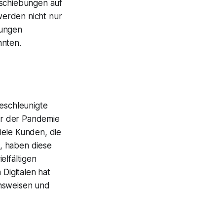
rschiebungen auf
werden nicht nur
rungen
nnten.
beschleunigte
vor der Pandemie
iele Kunden, die
, haben diese
lfältigen
 Digitalen hat
ensweisen und