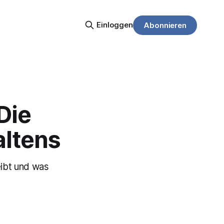
Einloggen
Abonnieren
Die
altens
eibt und was